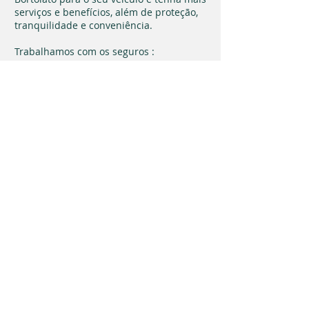
serviços e benefícios, além de proteção,
tranquilidade e conveniência.
Trabalhamos com os seguros :
- Seguro Auto
- Seguro Auto Mulher
- Seguro Auto Jovem
- Seguro Auto Sênior
- Seguro Táxi
- Seguro Caminhão
- Seguro de Moto
Entre em contato conosco
(11) 5548- 2450
Seguro
Automóvel
(Auto, moto,
caminhão, taxi)
© 2017 Desenvolvido com carinho por